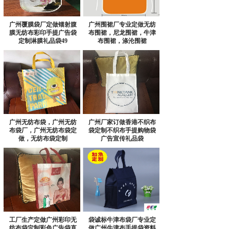
广州覆膜袋厂定做镭射腹
广州围裙厂专业定做无纺
膜无纺布彩印手提广告袋
布围裙，尼龙围裙，牛津
定制淋膜礼品袋49
布围裙，涤沦围裙
广州无纺布袋，广州无纺
广州厂家订做香港不织布
布袋厂，广州无纺布袋定
袋定制不织布手提购物袋
做，无纺布袋定制
广告宣传礼品袋
工厂生产定做广州彩印无
袋诚标牛津布袋厂专业定
纺布袋定制彩色广告袋直
做广州牛津布手提袋资料